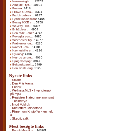
Numerologi - ...
: 12257
Arbejde i fys...
: 10101
Pesten
: 8416
I Have a Drea...
: 8331
Fra bindebrev...
: 6747
Fysisk medieskab
: 5465
Besøg IKKE e...
: 5358
Waverly Hills...
: 5306
Et håbløst ...
: 4954
Den røde Løber
: 4745
Poveglia øen...
: 4685
Winchester My...
: 4277
Problemer, de...
: 4260
Navnet - etik...
: 4186
Navneskifte e...
: 4126
Dykning
: 4106
Net- og andre...
: 4060
Spøgelsesjagt
: 3947
Bekendtgørel...
: 2499
Den sidste dag
: 2129
Nyeste links
.
Shianti
.
Den Frie Arena
.
Foenix
.
WellnessMp3 - Hypnoterapi
på mp3
.
Registrer Hatecrime anonymt
.
Tusindfryd
.
Imod Vold.dk
.
Kristoffers Mindefond
.
Filmen om Kristoffer - en helt
a...
.
Skeptica.dk
Mest besøgte links
.
Bog & Mystik - ...
[4890]