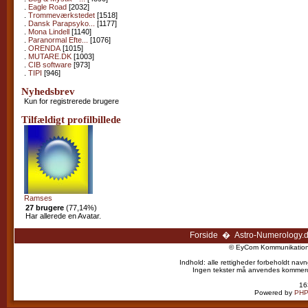
.
Eagle Road
[2032]
.
Trommeværkstedet
[1518]
.
Dansk Parapsyko...
[1177]
.
Mona Lindell
[1140]
.
Paranormal Efte...
[1076]
.
ORENDA
[1015]
.
MUTARE.DK
[1003]
.
CIB software
[973]
.
TIPI
[946]
Nyhedsbrev
Kun for registrerede brugere
Tilfældigt profilbillede
Ramses
27 brugere
(77,14%)
Har allerede en Avatar.
Forside
�
Astro-Numerology.
© EyCom Kommunikation 
Indhold: alle rettigheder forbeholdt navn
Ingen tekster må anvendes kommercielt
16
Powered by
PHP