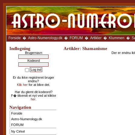
Forside
Astro-
Numerology.dk
FORUM
Ny
Cirkel
Forside
�
Astro-Numerology.dk
�
FORUM
�
Artikler
�
Klummen
�
S
Anbefal
Siden
Indlogning
Artikler: Shamanisme
Brugernavn
Der er endnu ikke
Avatar-
galleri
Kodeord
Artikler
Klummen
Er du ikke registreret bruger
Galleriet
endnu?
Klik her
for at blive det.
LINKS
som
Har du glemt dit kodeord?
sidens
F� tilsendt et nyt ved at klikke
medlemmer
her
.
anbefaler
Navigation
Kalenderen
Forside
Ugehoroskop
Astro-Numerology.dk
Træk
FORUM
et
tarotkort
Ny Cirkel