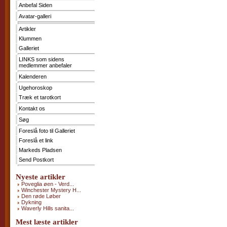
Anbefal Siden
Kontakt
os
Avatar-galleri
Søg
Artikler
Klummen
Foreslå
foto
Galleriet
til
LINKS som sidens
Galleriet
medlemmer anbefaler
Foreslå
et
Kalenderen
link
Ugehoroskop
Markeds
Pladsen
Træk et tarotkort
Send
Kontakt os
Postkort
Søg
Foreslå foto til Galleriet
Foreslå et link
Markeds Pladsen
Send Postkort
Nyeste artikler
Poveglia øen - Verd...
Winchester Mystery H...
Den røde Løber
Dykning
Waverly Hills sanita...
Mest læste artikler