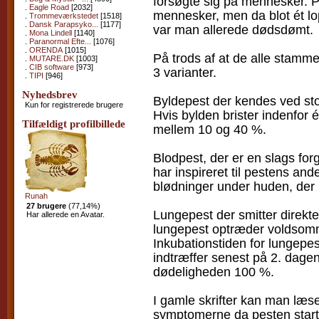
forsøgte sig på mennesker. P
.
Eagle Road
[2032]
mennesker, men da blot ét lop
.
Trommeværkstedet
[1518]
.
Dansk Parapsyko...
[1177]
var man allerede dødsdømt.
.
Mona Lindell
[1140]
.
Paranormal Efte...
[1076]
.
ORENDA
[1015]
På trods af at de alle stamme
.
MUTARE.DK
[1003]
.
CIB software
[973]
3 varianter.
.
TIPI
[946]
Nyhedsbrev
Byldepest der kendes ved sto
Kun for registrerede brugere
Hvis bylden brister indenfor 
Tilfældigt profilbillede
mellem 10 og 40 %.
Blodpest, der er en slags forg
har inspireret til pestens an
blødninger under huden, der re
Runah
27 brugere
(77,14%)
Lungepest der smitter direkt
Har allerede en Avatar.
lungepest optræder voldsomm
Inkubationstiden for lungepes
indtræffer senest på 2. dage
dødeligheden 100 %.
I gamle skrifter kan man læse
symptomerne da pesten starte