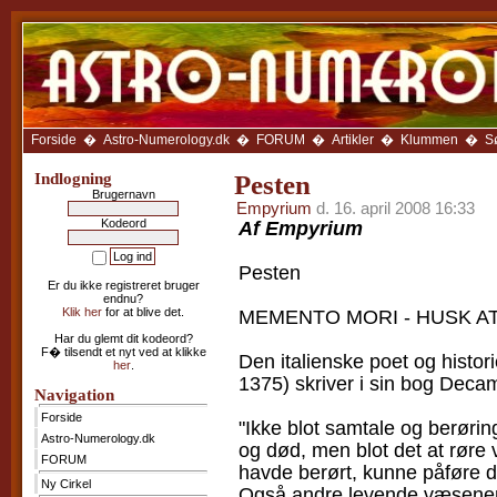
Forside
Astro-
Numerology.dk
FORUM
Ny
Cirkel
Forside
�
Astro-Numerology.dk
�
FORUM
�
Artikler
�
Klummen
�
S
Anbefal
Siden
Indlogning
Pesten
Brugernavn
Avatar-
Empyrium
d. 16. april 2008 16:33
galleri
Kodeord
Af Empyrium
Artikler
Pesten
Klummen
Er du ikke registreret bruger
Galleriet
endnu?
Klik her
for at blive det.
MEMENTO MORI - HUSK AT
LINKS
som
Har du glemt dit kodeord?
sidens
F� tilsendt et nyt ved at klikke
Den italienske poet og histor
medlemmer
her
.
anbefaler
1375) skriver i sin bog Deca
Navigation
Kalenderen
Forside
"Ikke blot samtale og berør
Ugehoroskop
Astro-Numerology.dk
og død, men blot det at røre
Træk
FORUM
havde berørt, kunne påføre 
et
tarotkort
Ny Cirkel
Også andre levende væsener 