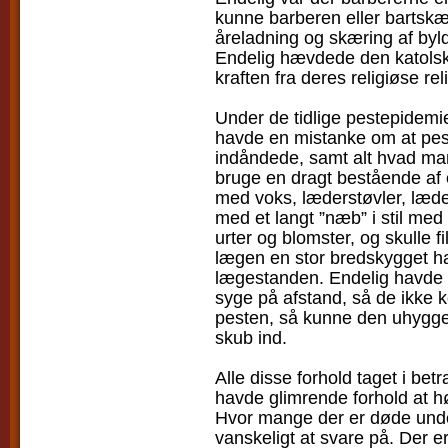
kunne barberen eller bartskæ
åreladning og skæring af byld
Endelig hævdede den katolske
kraften fra deres religiøse reli
Under de tidlige pestepidem
havde en mistanke om at pes
indåndede, samt alt hvad man
bruge en dragt bestående af e
med voks, læderstøvler, læd
med et langt ”næb” i stil med
urter og blomster, og skulle 
lægen en stor bredskygget hat
lægestanden. Endelig havde m
syge på afstand, så de ikke
pesten, så kunne den uhyggel
skub ind.
Alle disse forhold taget i bet
havde glimrende forhold at 
Hvor mange der er døde unde
vanskeligt at svare på. Der e