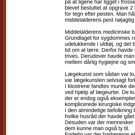
på at ligene har ligget i fross
blevet besluttet at opgrave 2
for tegn efter pesten. Man hå
middelalderens pest nøjagtig
Middelalderens medicinske be
Grundlaget for sygdommes rase
udelukkende i uldtøj, og det b
tid om at tørre. Derfor havde
trives. Derudover havde m
mellem dårlig hygiejne og 
Lægekunst som sådan var kun
var lægekunsten selvsagt fo
I klostrene fandtes munke d
ved hjælp af lægeurter. De k
der er endog også eksempler
komplicerede kirurgiske indg
I den almindelige befolkning 
hvilke husråd der havde gået i
Desuden var der mennesker d
dem kunne man også ty til.
Endelig var der barbererne e