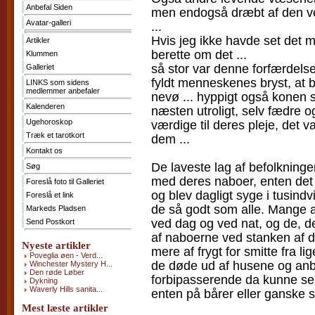
Anbefal Siden
men endogså dræbt af den ve
Kontakt
os
Avatar-galleri
...
Hvis jeg ikke havde set det m
Søg
Artikler
berette om det ...
Klummen
Foreslå
så stor var denne forfærdel
foto
Galleriet
til
fyldt menneskenes bryst, at b
LINKS som sidens
Galleriet
medlemmer anbefaler
nevø ... hyppigt også konen 
Foreslå
et
Kalenderen
næsten utroligt, selv fædre 
link
Ugehoroskop
værdige til deres pleje, det 
Markeds
Pladsen
Træk et tarotkort
dem ...
Send
Kontakt os
Postkort
De laveste lag af befolknin
Søg
med deres naboer, enten det 
Foreslå foto til Galleriet
og blev dagligt syge i tusindv
Foreslå et link
de så godt som alle. Mange 
Markeds Pladsen
ved dag og ved nat, og de, d
Send Postkort
af naboerne ved stanken af de
Nyeste artikler
mere af frygt for smitte fra l
Poveglia øen - Verd...
de døde ud af husene og anb
Winchester Mystery H...
Den røde Løber
forbipasserende da kunne s
Dykning
Waverly Hills sanita...
enten på bårer eller ganske 
Mest læste artikler