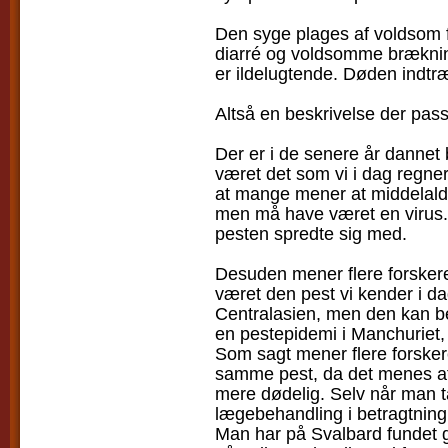
Den syge plages af voldsom feb
diarré og voldsomme brækning
er ildelugtende. Døden indtr
Altså en beskrivelse der pas
Der er i de senere år dannet 
været det som vi i dag regner
at mange mener at middelalde
men må have været en virus. 
pesten spredte sig med.
Desuden mener flere forskere
været den pest vi kender i dag
Centralasien, men den kan b
en pestepidemi i Manchuriet, 
Som sagt mener flere forsker
samme pest, da det menes at 
mere dødelig. Selv når man t
lægebehandling i betragtning
Man har på Svalbard fundet g