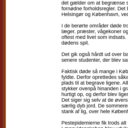
det gælder om at begrænse 
fornødne forholdsregler. Det 
Helsingør og København, ved
I de berørte områder døde t
læger, præster, vågekoner og
oftest med livet som indsats. 
dødens spil.
Det gik også hårdt ud over b
senere studenter, der blev sat
Faktisk døde så mange i Købe
fyldte. Derfor oprettedes såk
plads til at begrave ligene. Al
stykker ovenpå hinanden i gra
hurtigt op, og derfor blev lige
Det siger sig selv at de øverst
særlig dyb jord. De sommeren
stank af lig, over hele Køben
Pestepidemierne fik trods alt 