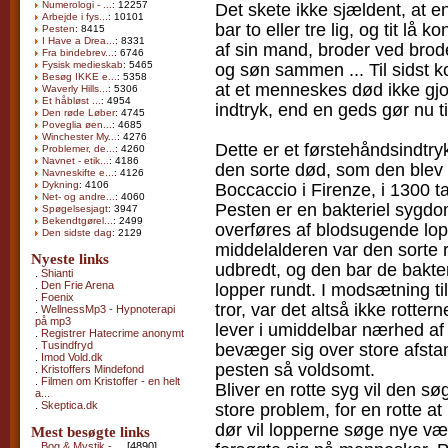
Numerologi - ...
: 12257
Det skete ikke sjældent, at e
Arbejde i fys...
: 10101
bar to eller tre lig, og tit lå 
Pesten
: 8415
I Have a Drea...
: 8331
af sin mand, broder ved brode
Fra bindebrev...
: 6746
Fysisk medieskab
: 5465
og søn sammen ... Til sidst k
Besøg IKKE e...
: 5358
at et menneskes død ikke gjo
Waverly Hills...
: 5306
Et håbløst ...
: 4954
indtryk, end en geds gør nu ti
Den røde Løber
: 4745
Poveglia øen...
: 4685
Winchester My...
: 4276
Dette er et førstehåndsindtry
Problemer, de...
: 4260
Navnet - etik...
: 4186
den sorte død, som den blev 
Navneskifte e...
: 4126
Dykning
: 4106
Boccaccio i Firenze, i 1300 tal
Net- og andre...
: 4060
Pesten er en bakteriel sygdo
Spøgelsesjagt
: 3947
Bekendtgørel...
: 2499
overføres af blodsugende lopp
Den sidste dag
: 2129
middelalderen var den sorte 
Nyeste links
udbredt, og den bar de bakt
.
Shianti
.
Den Frie Arena
lopper rundt. I modsætning t
.
Foenix
tror, var det altså ikke rotter
.
WellnessMp3 - Hypnoterapi
på mp3
lever i umiddelbar nærhed a
.
Registrer Hatecrime anonymt
.
Tusindfryd
bevæger sig over store afstan
.
Imod Vold.dk
pesten så voldsomt.
.
Kristoffers Mindefond
.
Filmen om Kristoffer - en helt
Bliver en rotte syg vil den s
a...
.
Skeptica.dk
store problem, for en rotte 
dør vil lopperne søge nye vær
Mest besøgte links
.
Bog & Mystik - ...
[4890]