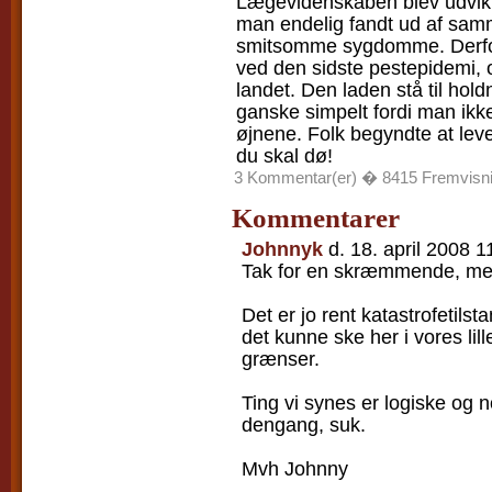
Lægevidenskaben blev udvikle
man endelig fandt ud af sa
smitsomme sygdomme. Derfor
ved den sidste pestepidemi, o
landet. Den laden stå til hol
ganske simpelt fordi man ikke
øjnene. Folk begyndte at lev
du skal dø!
3 Kommentar(er) � 8415 Fremvisn
Kommentarer
Johnnyk
d. 18. april 2008 1
Tak for en skræmmende, me
Det er jo rent katastrofetilst
det kunne ske her i vores li
grænser.
Ting vi synes er logiske og 
dengang, suk.
Mvh Johnny