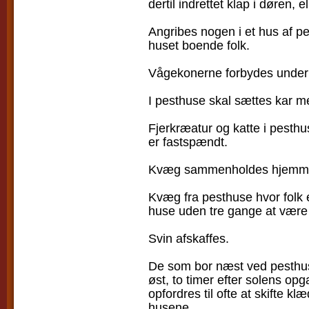
dertil indrettet klap i døren,
Angribes nogen i et hus af pe
huset boende folk.
Vågekonerne forbydes under l
I pesthuse skal sættes kar med
Fjerkræatur og katte i pesthu
er fastspændt.
Kvæg sammenholdes hjemme, e
Kvæg fra pesthuse hvor folk 
huse uden tre gange at være
Svin afskaffes.
De som bor næst ved pesthuse
øst, to timer efter solens op
opfordres til ofte at skifte klæ
husene.