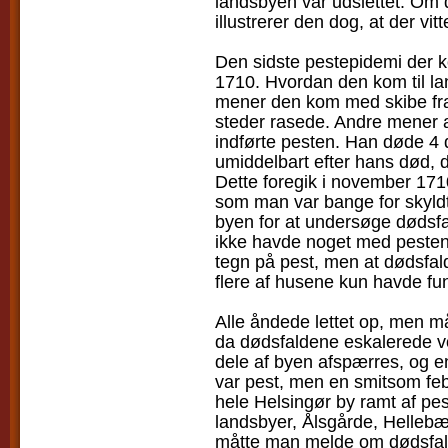
landsbyen var udslettet. Om d
illustrerer den dog, at der vi
Den sidste pestepidemi der k
1710. Hvordan den kom til la
mener den kom med skibe fra
steder rasede. Andre mener a
indførte pesten. Han døde 4 
umiddelbart efter hans død, 
Dette foregik i november 171
som man var bange for skyldt
byen for at undersøge dødsfal
ikke havde noget med pesten
tegn på pest, men at dødsfa
flere af husene kun havde fun
Alle åndede lettet op, men må
da dødsfaldene eskalerede vo
dele af byen afspærres, og en
var pest, men en smitsom feb
hele Helsingør by ramt af pes
landsbyer, Ålsgårde, Helleb
måtte man melde om dødsfald