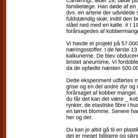
Cartwrihgt, alder 28, døde pl
familielæge. Han døde af en 
dvs. en arterie der udvidede 
fuldstændig skør, indtil den 
slået ned med en kølle. # I 
forårsagedes af kobbermange
Vi havde et projekt på 57.000
næringsstoffer. I de første 
kalkunerne. De blev obducered
bristet aneurisme. Vi fordob
da de opfødte næsten 500.00
Dette eksperiment udførtes m
grise og en del andre dyr o
forårsaget af kobber mangel.
du får det kan det være _ k
rynker, de elastiske fibre i h
en tørret blomme. Senere ha
her og der.
Du kan jo altid gå til en plas
det er meget billigere og sikr