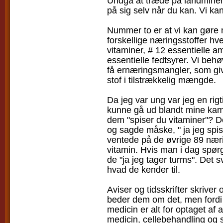
Undgå at træde på landminern
på sig selv når du kan. Vi 
Nummer to er at vi kan gøre n
forskellige næringsstoffer hv
vitaminer, # 12 essentielle a
essentielle fedtsyrer. Vi behø
få ernæringsmangler, som gi
stof i tilstrækkelig mængde.
Da jeg var ung var jeg en rigt
kunne gå ud blandt mine ka
dem "spiser du vitaminer"? D
og sagde måske, " ja jeg spi
ventede på de øvrige 89 næri
vitamin. Hvis man i dag spørg
de "ja jeg tager turms". Det 
hvad de kender til.
Aviser og tidsskrifter skriver
beder dem om det, men fordi
medicin er alt for optaget af 
medicin, cellebehandling og st