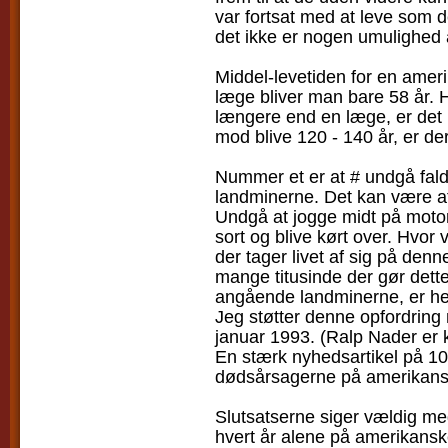
var fortsat med at leve som d
det ikke er nogen umulighed 
Middel-levetiden for en ameri
læge bliver man bare 58 år. Hv
længere end en læge, er det b
mod blive 120 - 140 år, er de
Nummer et er at # undgå fald
landminerne. Det kan være at
Undgå at jogge midt på motor
sort og blive kørt over. Hvor 
der tager livet af sig på den
mange titusinde der gør dette
angående landminerne, er h
Jeg støtter denne opfordring
januar 1993. (Ralp Nader er
En stærk nyhedsartikel på 100
dødsårsagerne på amerikansk
Slutsatserne siger vældig me
hvert år alene på amerikans