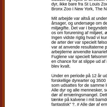
dyr, ikke bare fra St Louis Z
Bronx Zoo i New York, The N
Mit arbejde var altså at unde
årsager, og undersøge om der
miljøgifte. Det var i begyndel
os om forurening af miljøet, 
Ingen vidste rigtig hvad vi ku
de arter der var specielt fø
var at anvende resultatern
arbejderne anvendte kanariefug
Fuglene var specielt følsomm
en chance for at slippe ud af
blev kvalt.
Under en periode på 12 år ud
forskellige dyrearter og 350
som udsattes for de samme luf
Alle dyr og alle mennesker, s
dør af ernæringsmangel. Dett
tænke på kalvene i mit barnd
fantastisk" ?. # Alle dør af 