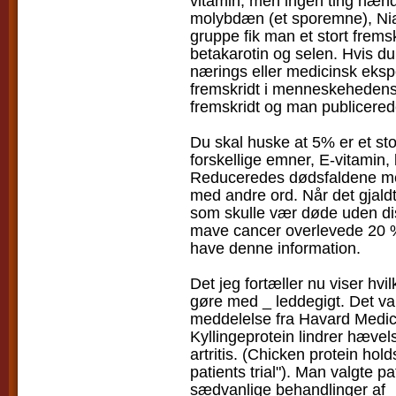
vitamin, men ingen ting hænd
molybdæn (et sporemne), Nia
gruppe fik man et stort frems
betakarotin og selen. Hvis du
nærings eller medicinsk ekspe
fremskridt i menneskehedens h
fremskridt og man publicerede
Du skal huske at 5% er et st
forskellige emner, E-vitamin, 
Reduceredes dødsfaldene me
med andre ord. Når det gjald
som skulle vær døde uden di
mave cancer overlevede 20 %
have denne information.
Det jeg fortæller nu viser hv
gøre med _ leddegigt. Det v
meddelelse fra Havard Medical 
Kyllingeprotein lindrer hæve
artritis. (Chicken protein hold
patients trial"). Man valgte p
sædvanlige behandlinger af _ 