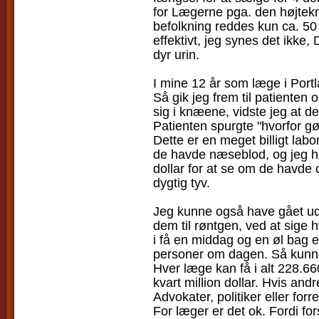
for Lægerne pga. den højtekn
befolkning reddes kun ca. 50
effektivt, jeg synes det ikke,
dyr urin.
I mine 12 år som læge i Port
Så gik jeg frem til patienten
sig i knæene, vidste jeg at d
Patienten spurgte "hvorfor gø
Dette er en meget billigt lab
de havde næseblod, og jeg ha
dollar for at se om de havde
dygtig tyv.
Jeg kunne også have gået ud
dem til røntgen, ved at sige 
i få en middag og en øl bag 
personer om dagen. Så kunn
Hver læge kan få i alt 228.66
kvart million dollar. Hvis an
Advokater, politiker eller for
For læger er det ok. Fordi fors