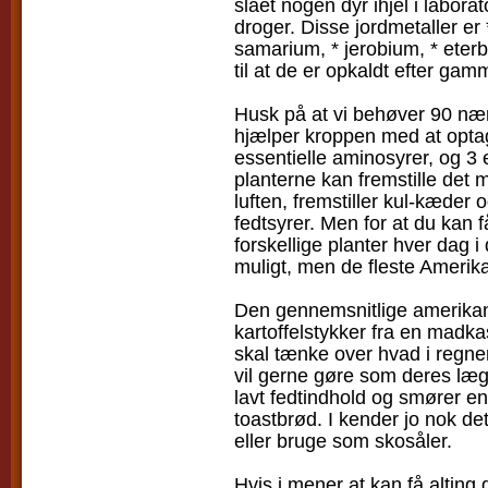
slået nogen dyr ihjel i labora
droger. Disse jordmetaller er
samarium, * jerobium, * eter
til at de er opkaldt efter gam
Husk på at vi behøver 90 næri
hjælper kroppen med at optag
essentielle aminosyrer, og 3 e
planterne kan fremstille det m
luften, fremstiller kul-kæder 
fedtsyrer. Men for at du kan f
forskellige planter hver dag i
muligt, men de fleste Amerika
Den gennemsnitlige amerikane
kartoffelstykker fra en madka
skal tænke over hvad i regn
vil gerne gøre som deres læg
lavt fedtindhold og smører e
toastbrød. I kender jo nok d
eller bruge som skosåler.
Hvis i mener at kan få alting