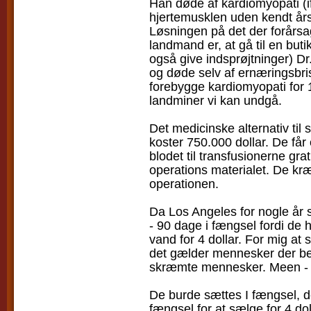
Han døde af kardiomyopati (i
hjertemusklen uden kendt års
Løsningen på det der forår
landmand er, at gå til en but
også give indsprøjtninger) Dr
og døde selv af ernæringsbris
forebygge kardiomyopati for 
landminer vi kan undgå.
Det medicinske alternativ til 
koster 750.000 dollar. De får e
blodet til transfusionerne grat
operations materialet. De kræ
operationen.
Da Los Angeles for nogle år 
- 90 dage i fængsel fordi de
vand for 4 dollar. For mig at
det gælder mennesker der beh
skræmte mennesker. Meen - 7
De burde sættes I fængsel, d
fængsel for at sælge for 4 dol