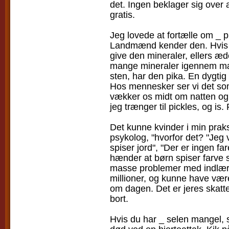
det. Ingen beklager sig over 
gratis.
Jeg lovede at fortælle om _ p
Landmænd kender den. Hvis he
give den mineraler, ellers æ
mange mineraler igennem mæ
sten, har den pika. En dygtig
Hos mennesker ser vi det so
vækker os midt om natten og s
jeg trænger til pickles, og is.
Det kunne kvinder i min praks
psykolog, "hvorfor det? "Jeg
spiser jord", "Der er ingen fa
hænder at børn spiser farve 
masse problemer med indlær
millioner, og kunne have vær
om dagen. Det er jeres skatte
bort.
Hvis du har _ selen mangel, sk