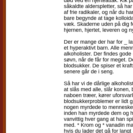
død ved en hjerteattak. Kik p
såkaldte alderspletter, så ha
af frie radikaler, og når du 
bare begynde at tage kolloida
væk. Skaderne uden på dig for
hjernen, hjertet, leveren og n
Der er mange der har for _ la
et hyperaktivt barn. Alle m
alkoholister. Der findes gode 
søvn, når de får for meget. 
blodsukker. De spiser et kraft
senere går de i seng.
Så har vi de dårlige alkohol
at slås med alle, slår konen
naboen træer, kører uforsvarl
blodsukkerproblemer er lidt 
nogen myrdede to mennesker 
inden han myrdede dem og han
vanvittig hver gang at han spi
med. * Krom og * vanadin ma
hvis du lader det gå for lang