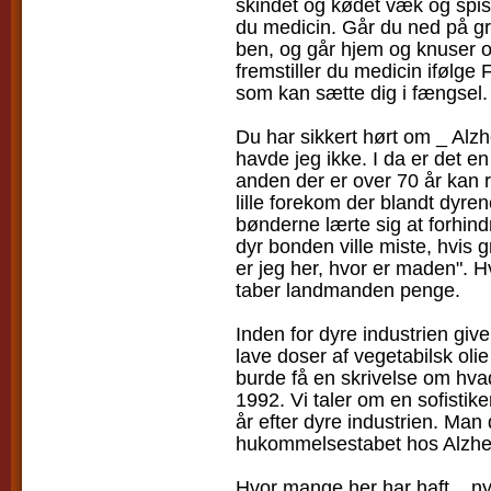
skindet og kødet væk og spis
du medicin. Går du ned på gr
ben, og går hjem og knuser og
fremstiller du medicin ifølg
som kan sætte dig i fængsel.
Du har sikkert hørt om _ Alzh
havde jeg ikke. I da er det 
anden der er over 70 år ka
lille forekom der blandt dyr
bønderne lærte sig at forhin
dyr bonden ville miste, hvis 
er jeg her, hvor er maden". H
taber landmanden penge.
Inden for dyre industrien giv
lave doser af vegetabilsk oli
burde få en skrivelse om hvad
1992. Vi taler om en sofistik
år efter dyre industrien. Ma
hukommelsestabet hos Alzhei
Hvor mange her har haft _ ny