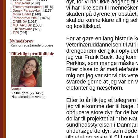
dyr, for vi har ikke adgang ti
.
Eagle Road
[2078]
vi har ikke som til mennesker
.
Trommeværkstedet
[1518]
.
Dansk Parapsyko...
[1177]
skaden på dyrene er opstået.
.
Mona Lindell
[1140]
.
Paranormal Efte...
[1076]
skal du kunne klare alting s
.
ORENDA
[1015]
og kosttilskud.
.
MUTARE.DK
[1003]
.
CIB software
[973]
.
TIPI
[946]
For at gøre en lang historie ko
Nyhedsbrev
veterinæruddannelsen til Afrik
Kun for registrerede brugere
drengedrøm der gik i opfyldels
Tilfældigt profilbillede
jeg var Frank Buck. Jeg kom 
Perkins, som mange måske v
Efter disse to år med elefant
mig om jeg var storvildts vet
svarede gerne at jeg var en v
elefanter og næsehorn.
Nuunu
27 brugere
(77,14%)
Har allerede en Avatar.
Efter to år fik jeg et telegra
jeg ville komme der til bage
obducere store dyr, for de hav
dollar til projektet af "The Nat
sundhedsstyrelsen i Danmark)
undersøge de dyr, som døde a
tilbudet og rejste til St Loui