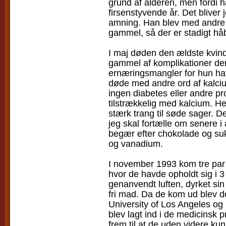
grund af alderen, men fordi ha
firsenstyvende år. Det bliver 
amning. Han blev med andre o
gammel, så der er stadigt hå
I maj døden den ældste kvin
gammel af komplikationer der
ernæringsmangler for hun ha
døde med andre ord af kalciu
ingen diabetes eller andre p
tilstrækkelig med kalcium. H
stærk trang til søde sager. D
jeg skal fortælle om senere i
begær efter chokolade og su
og vanadium.
I november 1993 kom tre par 
hvor de havde opholdt sig i 3
genanvendt luften, dyrket sin
fri mad. Da de kom ud blev d
University of Los Angeles og 
blev lagt ind i de medicins
frem til at de uden videre kun