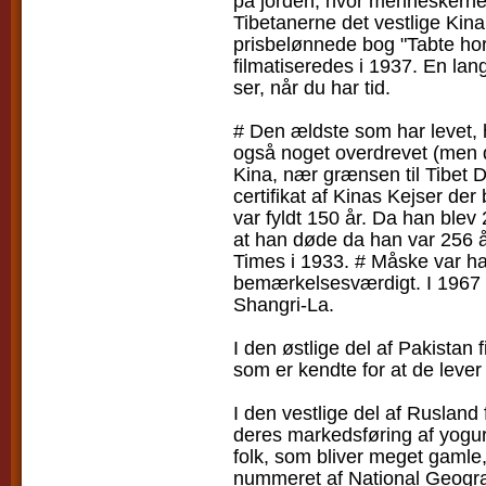
på jorden, hvor menneskerne 
Tibetanerne det vestlige Ki
prisbelønnede bog "Tabte hor
filmatiseredes i 1937. En lang
ser, når du har tid.
# Den ældste som har levet, 
også noget overdrevet (men d
Kina, nær grænsen til Tibet 
certifikat af Kinas Kejser der
var fyldt 150 år. Da han blev 2
at han døde da han var 256 
Times i 1933. # Måske var ha
bemærkelsesværdigt. I 1967 k
Shangri-La.
I den østlige del af Pakistan
som er kendte for at de leve
I den vestlige del af Rusland
deres markedsføring af yogur
folk, som bliver meget gamle, 
nummeret af National Geograp