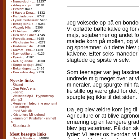
Numerologi - ...
: 12257
Arbejde i fys...
: 10101
Pesten
: 8416
I Have a Drea...
: 8332
Fra bindebrev...
: 6747
Fysisk medieskab
: 5465
Jeg voksede op på en bondegå
Besøg IKKE e...
: 5358
Vi opfødte bøffelkalve og for
Waverly Hills...
: 5306
Et håbløst ...
: 4954
majs, sojabønner og andet fod
Den røde Løber
: 4745
Poveglia øen...
: 4685
malede korn på møllen, og vi
Winchester My...
: 4277
og sporemner. Alt dette blev p
Problemer, de...
: 4260
Navnet - etik...
: 4186
kalvene. Efter seks måneder 
Navneskifte e...
: 4126
Dykning
: 4107
slagtede og spiste vi selv.
Net- og andre...
: 4060
Spøgelsesjagt
: 3947
Bekendtgørel...
: 2499
Som teenager var jeg fasciner
Den sidste dag
: 2129
undrede mig meget over at vi 
Nyeste links
mineraler. Jeg spurgte min fa
.
Shianti
.
Den Frie Arena
tie stille og være glad for det
.
Foenix
spurgte jeg ikke til det siden.
.
WellnessMp3 - Hypnoterapi
på mp3
.
Registrer Hatecrime anonymt
.
Tusindfryd
Da jeg blev ældre kom jeg til
.
Imod Vold.dk
Agriculture or at blive agron
.
Kristoffers Mindefond
.
Filmen om Kristoffer - en helt
ernæring og en længere grad i
a...
.
Skeptica.dk
blev jeg veterinær. På den s
lyder: Vi lærer os hvordan v
Mest besøgte links
.
Bog & Mystik - ...
[4890]