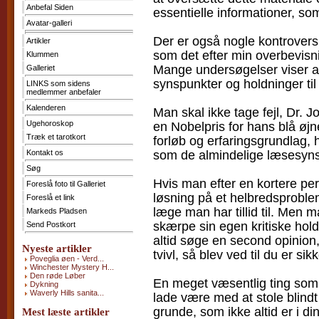
Anbefal Siden
essentielle informationer, so
Kontakt
os
Avatar-galleri
Der er også nogle kontrovers
Søg
Artikler
som det efter min overbevisn
Klummen
Foreslå
Mange undersøgelser viser at 
foto
Galleriet
til
synspunkter og holdninger til
LINKS som sidens
Galleriet
medlemmer anbefaler
Foreslå
et
Kalenderen
Man skal ikke tage fejl, Dr. J
link
Ugehoroskop
en Nobelpris for hans blå øj
Markeds
Pladsen
Træk et tarotkort
forløb og erfaringsgrundlag,
Send
som de almindelige læsesyns
Kontakt os
Postkort
Søg
Hvis man efter en kortere per
Foreslå foto til Galleriet
løsning på et helbredsproble
Foreslå et link
læge man har tillid til. Men m
Markeds Pladsen
skærpe sin egen kritiske hold
Send Postkort
altid søge en second opinion, 
Nyeste artikler
tvivl, så blev ved til du er sikk
Poveglia øen - Verd...
Winchester Mystery H...
Den røde Løber
En meget væsentlig ting som v
Dykning
Waverly Hills sanita...
lade være med at stole blindt
grunde, som ikke altid er i di
Mest læste artikler