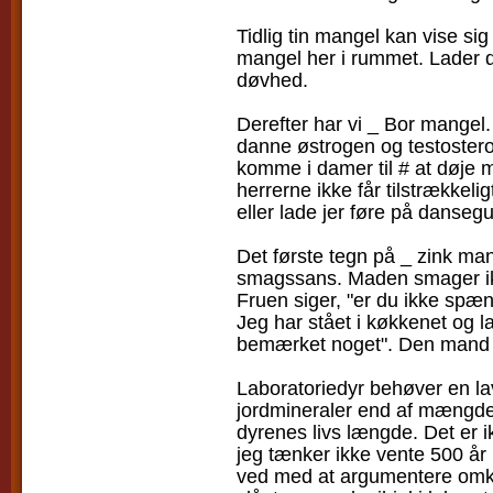
Tidlig tin mangel kan vise s
mangel her i rummet. Lader d
døvhed.
Derefter har vi _ Bor mangel.
danne østrogen og testosteron
komme i damer til # at døj
herrerne ikke får tilstrækkeli
eller lade jer føre på dansegul
Det første tegn på _ zink man
smagssans. Maden smager ikk
Fruen siger, "er du ikke spæn
Jeg har stået i køkkenet og l
bemærket noget". Den mand ha
Laboratoriedyr behøver en l
jordmineraler end af mængden
dyrenes livs længde. Det er
jeg tænker ikke vente 500 år 
ved med at argumentere omkr