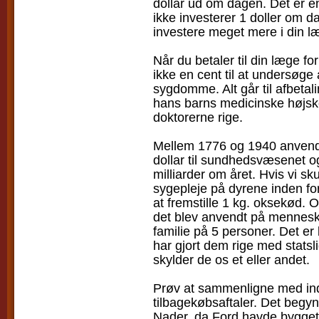
dollar ud om dagen. Det er en 
ikke investerer 1 doller om da
investere meget mere i din læg
Når du betaler til din læge for
ikke en cent til at undersøg
sygdomme. Alt går til afbetal
hans barns medicinske højskole
doktorerne rige.
Mellem 1776 og 1940 anvendt
dollar til sundhedsvæsenet og 
milliarder om året. Hvis vi s
sygepleje på dyrene inden for
at fremstille 1 kg. oksekød.
det blev anvendt på mennesk
familie på 5 personer. Det er
har gjort dem rige med statsl
skylder de os et eller andet.
Prøv at sammenligne med ind
tilbagekøbsaftaler. Det begy
Nader, da Ford havde bygget 