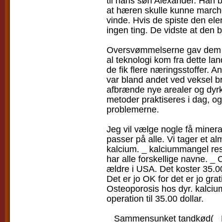
til hans søn Alexander. Han 
at hæren skulle kunne marcher
vinde. Hvis de spiste den el
ingen ting. De vidste at den
Oversvømmelserne gav dem min
al teknologi kom fra dette lan
de fik flere næringsstoffer. 
var bland andet ved veksel br
afbrænde nye arealer og dyrk
metoder praktiseres i dag, og 
problemerne.
Jeg vil vælge nogle få mineral
passer på alle. Vi tager et a
kalcium. _ kalciummangel res
har alle forskellige navne. _
ældre i USA. Det koster 35.00
Det er jo OK for det er jo grat
Osteoporosis hos dyr. kalciu
operation til 35.00 dollar.
_ Sammensunket tandkød(_ Pa