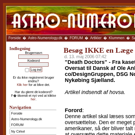
Forside
Astro-
Numerology.dk
FORUM
Ny
Cirkel
Forside
�
Astro-Numerology.dk
�
FORUM
�
Artikler
�
Klummen
�
S
Anbefal
Siden
Indlogning
Besøg IKKE en Læge
Brugernavn
Avatar-
d. 13. maj 2006 07:42
galleri
Kodeord
"Death Doctors" - Fra kase
Oversat til Dansk af Ole 
Artikler
co/DesignGruppen, DSG Nor
Klummen
Er du ikke registreret bruger
Nykøbing Sjælland.
Galleriet
endnu?
Klik her
for at blive det.
LINKS
Artikel indsendt af hovsa.
som
Har du glemt dit kodeord?
sidens
F� tilsendt et nyt ved at klikke
medlemmer
her
.
anbefaler
Navigation
Forord
:
Kalenderen
Forside
Denne artikel skal læses som
Ugehoroskop
Astro-Numerology.dk
oversættelse. Den er meget p
Træk
FORUM
amerikaner, så der bliver tal
et
tarotkort
Ny Cirkel
at oversætte dette materiale