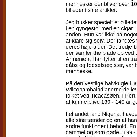
mennesker der bliver over 100
billeder i sine artikler.
Jeg husker specielt et bille
i en gyngestol med en cigar i
anden. Hun var ikke på noget
at klare sig selv. Der fandtes
deres høje alder. Det tredje
der samler the blade op ved
Armenien. Han lytter til en t
dåbs og fødselsregister, var 
menneske.
På den vestlige halvkugle i l
Wilcobambaindianerne de leve
folket ved Ticacasøen. I Peru
at kunne blive 130 - 140 år g
I et andet land Nigeria, havd
alle sine tænder og en af ha
andre funktioner i behold. E
gammel og som døde i 1993. 