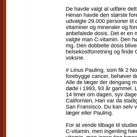
De havde valgt at udføre dett
Henan havde den største fore
udvalgte 29.000 personer ti
vitaminer og mineraler og fo
anbefalede dosis. Det er en 
valgte man C-vitamin. Den hø
mg. Den dobbelte dosis blive
helsekostforretning og finde 
voksne.
# Linus Pauling, som fik 2 No
forebygge cancer, behøver du
Alle de læger der dengang 
døde i 1993, 93 år gammel. L
14 timer om dagen, syv dage 
Californien, Han var da stadig
San Fransisco. Du kan selv 
læger eller Pauling.
For at vende tilbage til stud
C-vitamin, men ingenting hæ