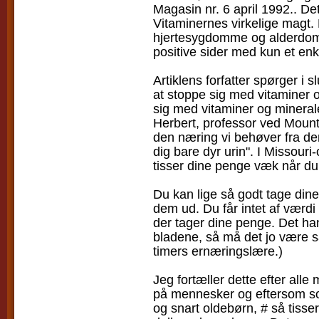
Magasin nr. 6 april 1992.. Det 
Vitaminernes virkelige magt.
hjertesygdomme og alderdomm
positive sider med kun et enke
Artiklens forfatter spørger 
at stoppe sig med vitaminer o
sig med vitaminer og minerale
Herbert, professor ved Mount 
den næring vi behøver fra den
dig bare dyr urin". I Missour
tisser dine penge væk når du 
Du kan lige så godt tage dine
dem ud. Du får intet af værd
der tager dine penge. Det han 
bladene, så må det jo være s
timers ernæringslære.)
Jeg fortæller dette efter all
på mennesker og eftersom som
og snart oldebørn, # så tisser