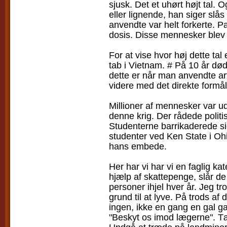
sjusk. Det et uhørt højt tal.
eller lignende, han siger slå
anvendte var helt forkerte. Pat
dosis. Disse mennesker blev s
For at vise hvor høj dette ta
tab i Vietnam. # På 10 år død
dette er når man anvendte art
videre med det direkte formål 
Millioner af mennesker var u
denne krig. Der rådede politis
Studenterne barrikaderede si
studenter ved Ken State i Ohi
hans embede.
Her har vi har vi en faglig k
hjælp af skattepenge, slår de
personer ihjel hver år. Jeg tr
grund til at lyve. På trods af 
ingen, ikke en gang en gal g
"Beskyt os imod lægerne". Tæn