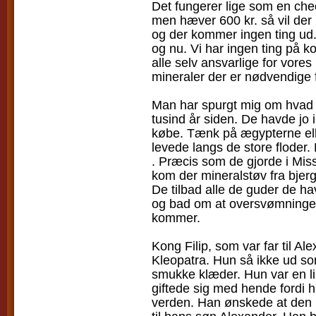
Det fungerer lige som en chec
men hæver 600 kr. så vil de
og der kommer ingen ting ud.
og nu. Vi har ingen ting på ko
alle selv ansvarlige for vores
mineraler der er nødvendige f
Man har spurgt mig om hvad 
tusind år siden. De havde jo
købe. Tænk på ægypterne ell
levede langs de store floder.
. Præcis som de gjorde i Mis
kom der mineralstøv fra bjer
De tilbad alle de guder de 
og bad om at oversvømninger 
kommer.
Kong Filip, som var far til Al
Kleopatra. Hun så ikke ud som
smukke klæder. Hun var en lil
giftede sig med hende fordi 
verden. Han ønskede at den