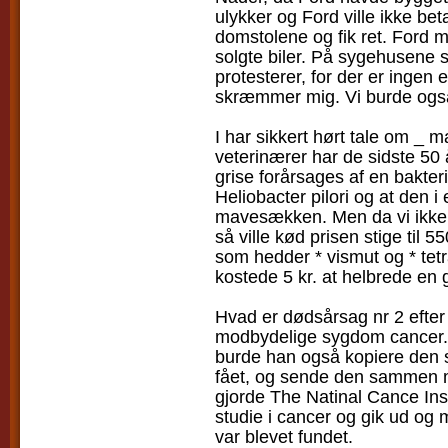
ulykker og Ford ville ikke beta
domstolene og fik ret. Ford må
solgte biler. På sygehusene s
protesterer, for der er ingen 
skræmmer mig. Vi burde også 
I har sikkert hørt tale om _ 
veterinærer har de sidste 50 
grise forårsages af en bakt
Heliobacter pilori og at den i
mavesækken. Men da vi ikke ha
så ville kød prisen stige til 5
som hedder * vismut og * tet
kostede 5 kr. at helbrede en
Hvad er dødsårsag nr 2 efte
modbydelige sygdom cancer. 
burde han også kopiere den 
fået, og sende den sammen 
gjorde The Natinal Cance Ins
studie i cancer og gik ud og
var blevet fundet.