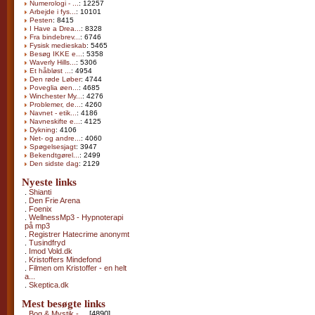
Numerologi - ...
: 12257
Arbejde i fys...
: 10101
Pesten
: 8415
I Have a Drea...
: 8328
Fra bindebrev...
: 6746
Fysisk medieskab
: 5465
Besøg IKKE e...
: 5358
Waverly Hills...
: 5306
Et håbløst ...
: 4954
Den røde Løber
: 4744
Poveglia øen...
: 4685
Winchester My...
: 4276
Problemer, de...
: 4260
Navnet - etik...
: 4186
Navneskifte e...
: 4125
Dykning
: 4106
Net- og andre...
: 4060
Spøgelsesjagt
: 3947
Bekendtgørel...
: 2499
Den sidste dag
: 2129
Nyeste links
.
Shianti
.
Den Frie Arena
.
Foenix
.
WellnessMp3 - Hypnoterapi
på mp3
.
Registrer Hatecrime anonymt
.
Tusindfryd
.
Imod Vold.dk
.
Kristoffers Mindefond
.
Filmen om Kristoffer - en helt
a...
.
Skeptica.dk
Mest besøgte links
.
Bog & Mystik - ...
[4890]