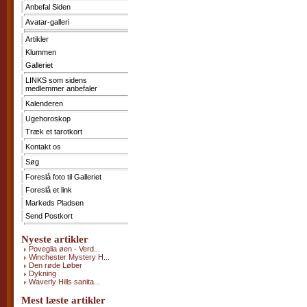
Anbefal Siden
Kontakt
os
Avatar-galleri
Søg
Artikler
Klummen
Foreslå
foto
Galleriet
til
LINKS som sidens
Galleriet
medlemmer anbefaler
Foreslå
et
Kalenderen
link
Ugehoroskop
Markeds
Pladsen
Træk et tarotkort
Send
Kontakt os
Postkort
Søg
Foreslå foto til Galleriet
Foreslå et link
Markeds Pladsen
Send Postkort
Nyeste artikler
Poveglia øen - Verd...
Winchester Mystery H...
Den røde Løber
Dykning
Waverly Hills sanita...
Mest læste artikler