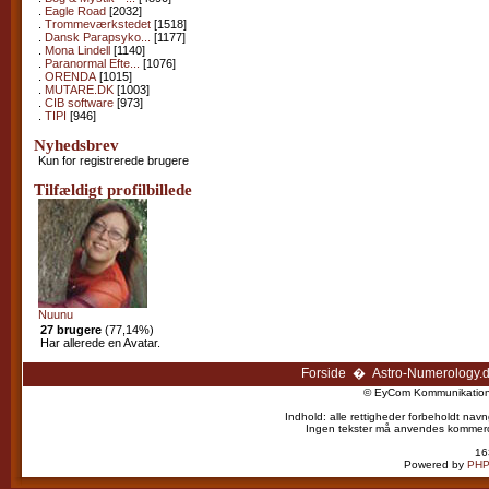
.
Eagle Road
[2032]
.
Trommeværkstedet
[1518]
.
Dansk Parapsyko...
[1177]
.
Mona Lindell
[1140]
.
Paranormal Efte...
[1076]
.
ORENDA
[1015]
.
MUTARE.DK
[1003]
.
CIB software
[973]
.
TIPI
[946]
Nyhedsbrev
Kun for registrerede brugere
Tilfældigt profilbillede
Nuunu
27 brugere
(77,14%)
Har allerede en Avatar.
Forside
�
Astro-Numerology.
© EyCom Kommunikation 
Indhold: alle rettigheder forbeholdt navn
Ingen tekster må anvendes kommercielt
16
Powered by
PHP