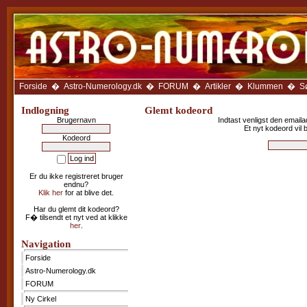
Forside
Astro-
Numerology.dk
FORUM
Ny
Cirkel
Forside
�
Astro-Numerology.dk
�
FORUM
�
Artikler
�
Klummen
�
S
Anbefal
Siden
Indlogning
Glemt kodeord
Brugernavn
Indtast venligst den emaila
Avatar-
Et nyt kodeord vil b
galleri
Kodeord
Artikler
Klummen
Er du ikke registreret bruger
Galleriet
endnu?
Klik her
for at blive det.
LINKS
som
Har du glemt dit kodeord?
sidens
F� tilsendt et nyt ved at klikke
medlemmer
her
.
anbefaler
Navigation
Kalenderen
Forside
Ugehoroskop
Astro-Numerology.dk
Træk
FORUM
et
tarotkort
Ny Cirkel