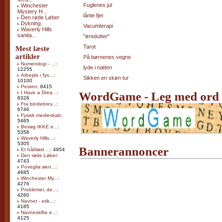
Fuglenes jul
Winchester
Mystery H...
lånte fjer
Den røde Løber
Dykning
Vacumterapi
Waverly Hills
sanita...
"øredutter"
Tarot
Mest læste
artikler
På børnenes vegne
Numerologi - ...
:
lyde i natten
12255
Arbejde i fys...
:
Sikken en skøn tur
10100
Pesten
: 8415
I Have a Drea...
:
WordGame - Leg med ord
8328
Fra bindebrev...
:
6746
Fysisk medieskab
:
5465
Besøg IKKE e...
:
5358
Waverly Hills...
:
5305
Bannerannoncer
Et håbløst ...
: 4954
Den røde Løber
:
4743
Poveglia øen...
:
4685
Winchester My...
:
4276
Problemer, de...
:
4260
Navnet - etik...
:
4185
Navneskifte e...
:
4125