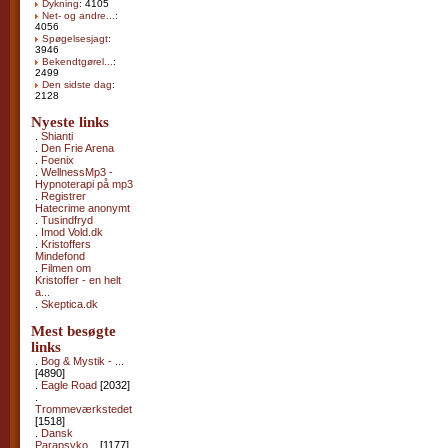
Dykning
: 4105
Net- og andre...
:
4056
Spøgelsesjagt
:
3946
Bekendtgørel...
:
2499
Den sidste dag
:
2128
Nyeste links
.
Shianti
.
Den Frie Arena
.
Foenix
.
WellnessMp3 -
Hypnoterapi på mp3
.
Registrer
Hatecrime anonymt
.
Tusindfryd
.
Imod Vold.dk
.
Kristoffers
Mindefond
.
Filmen om
Kristoffer - en helt
a...
.
Skeptica.dk
Mest besøgte
links
.
Bog & Mystik - ...
[4890]
.
Eagle Road
[2032]
.
Trommeværkstedet
[1518]
.
Dansk
Parapsyko...
[1177]