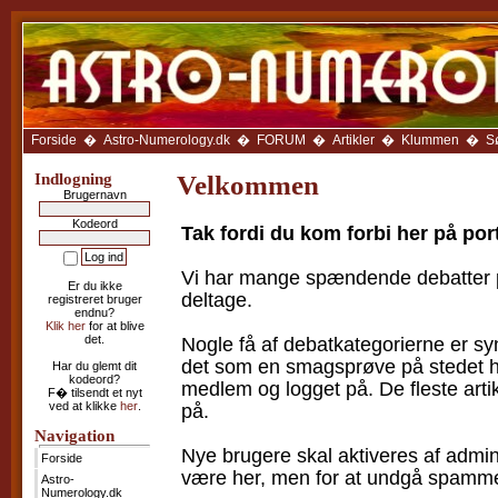
Forside
Astro-
Numerology.dk
FORUM
Ny
Cirkel
Forside
�
Astro-Numerology.dk
�
FORUM
�
Artikler
�
Klummen
�
S
Anbefal
Siden
Indlogning
Velkommen
Brugernavn
Avatar-
galleri
Kodeord
Tak fordi du kom forbi her på po
Artikler
Klummen
Vi har mange spændende debatter på
Er du ikke
Galleriet
deltage.
registreret bruger
endnu?
LINKS
Klik her
for at blive
som
det.
Nogle få af debatkategorierne er syn
sidens
det som en smagsprøve på stedet he
medlemmer
Har du glemt dit
anbefaler
kodeord?
medlem og logget på. De fleste arti
F� tilsendt et nyt
ved at klikke
her
.
på.
Kalenderen
Navigation
Ugehoroskop
Nye brugere skal aktiveres af admin
Træk
Forside
et
være her, men for at undgå spamm
Astro-
tarotkort
Numerology.dk