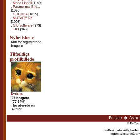
.
Mona Lindell
[1140]
.
Paranormal Efte...
[1076]
.
ORENDA
[1015]
.
MUTARE.DK
[1003]
.
CIB software
[973]
.
TIPI
[946]
Nyhedsbrev
Kun for registrerede
brugere
Tilfældigt
profilbillede
Eyrisha
27 brugere
(77,14%)
Har allerede en
Avatar.
Forside
�
Astro
© EyCom 
Indhold: alle rettigheder
Ingen tekster må anv