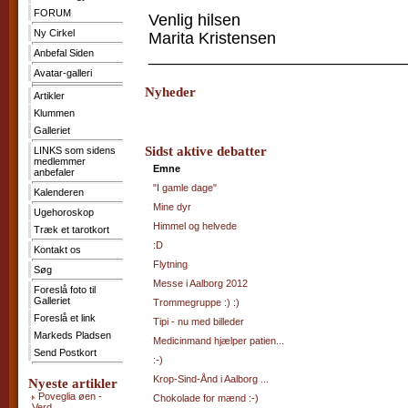
FORUM
Kontakt
Venlig hilsen
os
Ny Cirkel
Marita Kristensen
Søg
____________________________
Anbefal Siden
Avatar-galleri
Foreslå
foto
Nyheder
Artikler
til
Galleriet
Klummen
Foreslå
Galleriet
et
link
Sidst aktive debatter
LINKS som sidens
Markeds
medlemmer
Emne
Pladsen
anbefaler
Send
"I gamle dage"
Kalenderen
Postkort
Mine dyr
Ugehoroskop
Himmel og helvede
Træk et tarotkort
:D
Kontakt os
Flytning
Søg
Messe i Aalborg 2012
Foreslå foto til
Galleriet
Trommegruppe :) :)
Foreslå et link
Tipi - nu med billeder
Markeds Pladsen
Medicinmand hjælper patien...
Send Postkort
:-)
Krop-Sind-Ånd i Aalborg ...
Nyeste artikler
Poveglia øen -
Chokolade for mænd :-)
Verd...