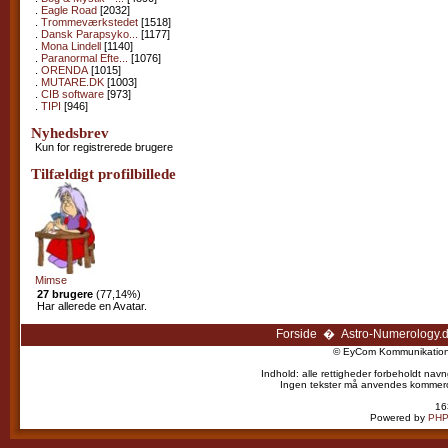
.
Eagle Road
[2032]
.
Trommeværkstedet
[1518]
.
Dansk Parapsyko...
[1177]
.
Mona Lindell
[1140]
.
Paranormal Efte...
[1076]
.
ORENDA
[1015]
.
MUTARE.DK
[1003]
.
CIB software
[973]
.
TIPI
[946]
Nyhedsbrev
Kun for registrerede brugere
Tilfældigt profilbillede
Mimse
27 brugere
(77,14%)
Har allerede en Avatar.
Forside
�
Astro-Numerology.
© EyCom Kommunikation 
Indhold: alle rettigheder forbeholdt navn
Ingen tekster må anvendes kommercielt
16
Powered by
PHP