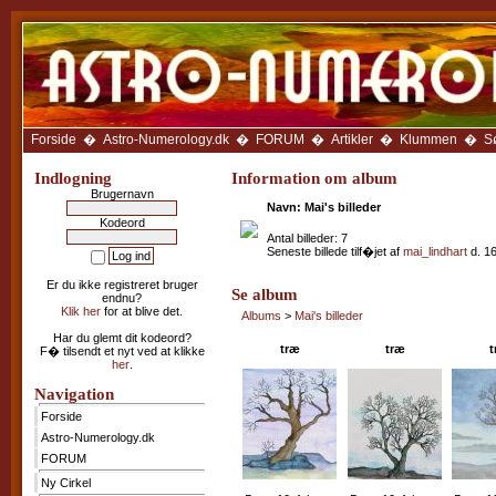
Forside
Astro-
Numerology.dk
FORUM
Ny
Cirkel
Forside
�
Astro-Numerology.dk
�
FORUM
�
Artikler
�
Klummen
�
S
Anbefal
Siden
Indlogning
Information om album
Brugernavn
Avatar-
Navn: Mai's billeder
galleri
Kodeord
Antal billeder: 7
Seneste billede tilf�jet af
mai_lindhart
d. 16
Artikler
Klummen
Er du ikke registreret bruger
Galleriet
Se album
endnu?
Klik her
for at blive det.
Albums
>
Mai's billeder
LINKS
som
Har du glemt dit kodeord?
sidens
træ
træ
t
F� tilsendt et nyt ved at klikke
medlemmer
her
.
anbefaler
Navigation
Kalenderen
Forside
Ugehoroskop
Astro-Numerology.dk
Træk
FORUM
et
tarotkort
Ny Cirkel