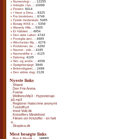
Numerologi - ...
: 12255
Arbejde i fys...
: 10099
Pesten
: 8414
I Have a Drea...
: 8325
Fra bindebrev...
: 6746
Fysisk medieskab
: 5465
Besøg IKKE e...
: 5358
Waverly Hills...
: 5305
Et håbløst ...
: 4954
Den røde Løber
: 4743
Poveglia øen...
: 4685
Winchester My...
: 4276
Problemer, de...
: 4260
Navnet - etik...
: 4185
Navneskifte e...
: 4125
Dykning
: 4105
Net- og andre...
: 4056
Spøgelsesjagt
: 3946
Bekendtgørel...
: 2499
Den sidste dag
: 2128
Nyeste links
.
Shianti
.
Den Frie Arena
.
Foenix
.
WellnessMp3 - Hypnoterapi
på mp3
.
Registrer Hatecrime anonymt
.
Tusindfryd
.
Imod Vold.dk
.
Kristoffers Mindefond
.
Filmen om Kristoffer - en helt
a...
.
Skeptica.dk
Mest besøgte links
.
Bog & Mystik - ...
[4890]