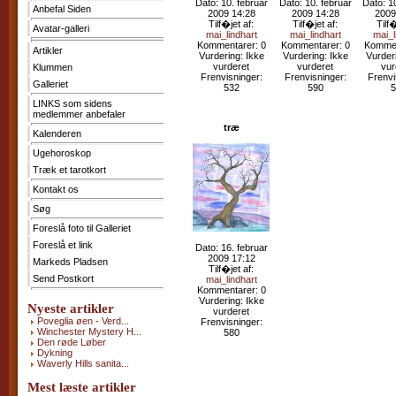
Dato: 10. februar
Dato: 10. februar
Dato: 1
Anbefal Siden
Kontakt
2009 14:28
2009 14:28
2009
os
Tilf�jet af:
Tilf�jet af:
Tilf�
Avatar-galleri
mai_lindhart
mai_lindhart
mai_l
Kommentarer: 0
Kommentarer: 0
Kommen
Søg
Artikler
Vurdering: Ikke
Vurdering: Ikke
Vurder
vurderet
vurderet
vur
Klummen
Foreslå
Frenvisninger:
Frenvisninger:
Frenvi
foto
Galleriet
532
590
5
til
LINKS som sidens
Galleriet
medlemmer anbefaler
Foreslå
træ
et
Kalenderen
link
Ugehoroskop
Markeds
Pladsen
Træk et tarotkort
Send
Kontakt os
Postkort
Søg
Foreslå foto til Galleriet
Foreslå et link
Dato: 16. februar
2009 17:12
Markeds Pladsen
Tilf�jet af:
Send Postkort
mai_lindhart
Kommentarer: 0
Vurdering: Ikke
Nyeste artikler
vurderet
Poveglia øen - Verd...
Frenvisninger:
Winchester Mystery H...
580
Den røde Løber
Dykning
Waverly Hills sanita...
Mest læste artikler